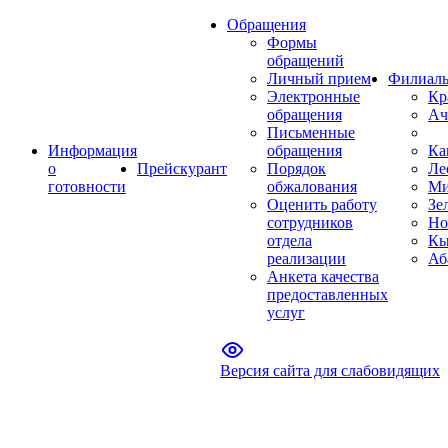
Обращения
Формы
обращений
Личный прием
Филиал
Электронные
Кр
обращения
Ач
Письменные
Информация
обращения
Ка
о
Прейскурант
Порядок
Ле
готовности
обжалования
Ми
Оценить работу
Зе
сотрудников
Но
отдела
Кы
реализации
Аб
Анкета качества
предоставленных
услуг
Версия сайта для слабовидящих