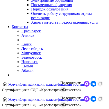
Электронные обращения
Письменные обращения
Порядок обжалования
Оценить работу сотрудников отдела
реализации
Анкета качества предоставленных услуг
Контакты
Красноярск
Ачинск
Канск
Лесосибирск
Минусинск
Зеленогорск
Норильск
Кызыл
Абакан
Поделиться:
Услуги
Сертификация, классификация гостиниц
Сертификация в СДС «Красноярское качество»
Поделиться:
Услуги
Сертификация, классификация гостиниц
Сертификация в СДС «Красноярское качество»