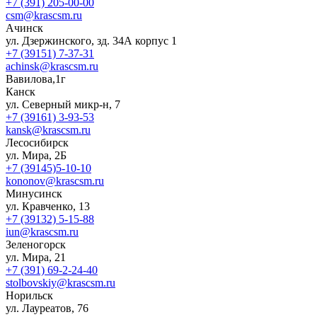
+7 (391) 205-00-00
csm@krascsm.ru
Ачинск
ул. Дзержинского, зд. 34А корпус 1
+7 (39151) 7-37-31
achinsk@krascsm.ru
Вавилова,1г
Канск
ул. Северный микр-н, 7
+7 (39161) 3-93-53
kansk@krascsm.ru
Лесосибирск
ул. Мира, 2Б
+7 (39145)5-10-10
kononov@krascsm.ru
Минусинск
ул. Кравченко, 13
+7 (39132) 5-15-88
iun@krascsm.ru
Зеленогорск
ул. Мира, 21
+7 (391) 69-2-24-40
stolbovskiy@krascsm.ru
Норильск
ул. Лауреатов, 76