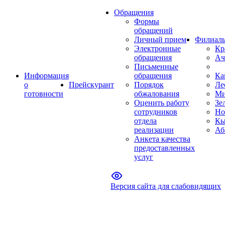
Обращения
Формы
обращений
Личный прием
Филиал
Электронные
Кр
обращения
Ач
Письменные
Информация
обращения
Ка
о
Прейскурант
Порядок
Ле
готовности
обжалования
Ми
Оценить работу
Зе
сотрудников
Но
отдела
Кы
реализации
Аб
Анкета качества
предоставленных
услуг
Версия сайта для слабовидящих