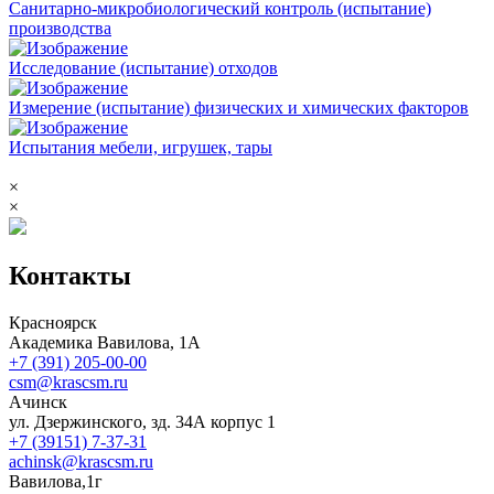
Санитарно-микробиологический контроль (испытание)
производства
Исследование (испытание) отходов
Измерение (испытание) физических и химических факторов
Испытания мебели, игрушек, тары
×
×
Контакты
Красноярск
Академика Вавилова, 1А
+7 (391) 205-00-00
csm@krascsm.ru
Ачинск
ул. Дзержинского, зд. 34А корпус 1
+7 (39151) 7-37-31
achinsk@krascsm.ru
Вавилова,1г