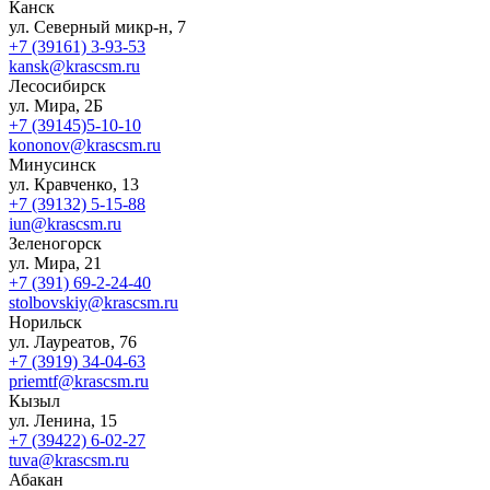
Канск
ул. Северный микр-н, 7
+7 (39161) 3-93-53
kansk@krascsm.ru
Лесосибирск
ул. Мира, 2Б
+7 (39145)5-10-10
kononov@krascsm.ru
Минусинск
ул. Кравченко, 13
+7 (39132) 5-15-88
iun@krascsm.ru
Зеленогорск
ул. Мира, 21
+7 (391) 69-2-24-40
stolbovskiy@krascsm.ru
Норильск
ул. Лауреатов, 76
+7 (3919) 34-04-63
priemtf@krascsm.ru
Кызыл
ул. Ленина, 15
+7 (39422) 6-02-27
tuva@krascsm.ru
Абакан