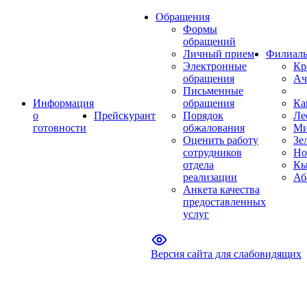
Обращения
Формы
обращений
Личный прием
Филиал
Электронные
Кр
обращения
Ач
Письменные
Информация
обращения
Ка
о
Прейскурант
Порядок
Ле
готовности
обжалования
Ми
Оценить работу
Зе
сотрудников
Но
отдела
Кы
реализации
Аб
Анкета качества
предоставленных
услуг
Версия сайта для слабовидящих