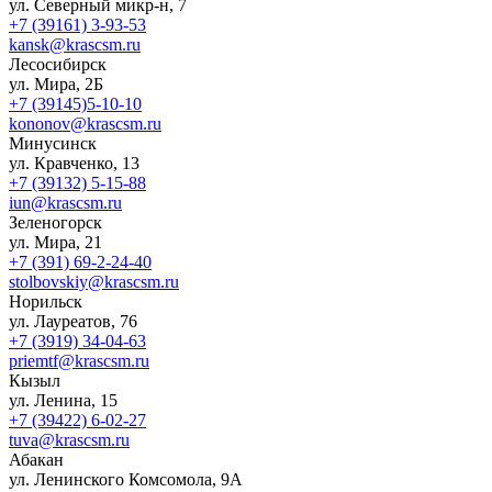
ул. Северный микр-н, 7
+7 (39161) 3-93-53
kansk@krascsm.ru
Лесосибирск
ул. Мира, 2Б
+7 (39145)5-10-10
kononov@krascsm.ru
Минусинск
ул. Кравченко, 13
+7 (39132) 5-15-88
iun@krascsm.ru
Зеленогорск
ул. Мира, 21
+7 (391) 69-2-24-40
stolbovskiy@krascsm.ru
Норильск
ул. Лауреатов, 76
+7 (3919) 34-04-63
priemtf@krascsm.ru
Кызыл
ул. Ленина, 15
+7 (39422) 6-02-27
tuva@krascsm.ru
Абакан
ул. Ленинского Комсомола, 9А