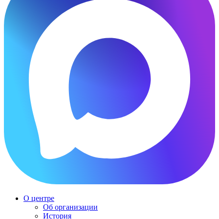
О центре
Об организации
История