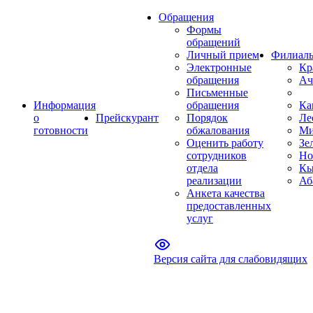
Обращения
Формы
обращений
Личный прием
Филиал
Электронные
Кр
обращения
Ач
Письменные
Информация
обращения
Ка
о
Прейскурант
Порядок
Ле
готовности
обжалования
Ми
Оценить работу
Зе
сотрудников
Но
отдела
Кы
реализации
Аб
Анкета качества
предоставленных
услуг
Версия сайта для слабовидящих