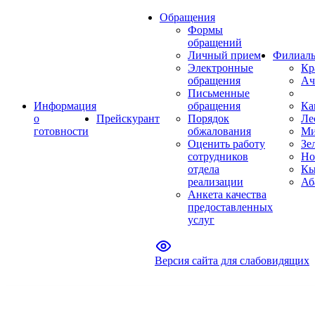
Обращения
Формы
обращений
Личный прием
Филиал
Электронные
Кр
обращения
Ач
Письменные
Информация
обращения
Ка
о
Прейскурант
Порядок
Ле
готовности
обжалования
Ми
Оценить работу
Зе
сотрудников
Но
отдела
Кы
реализации
Аб
Анкета качества
предоставленных
услуг
Версия сайта для слабовидящих