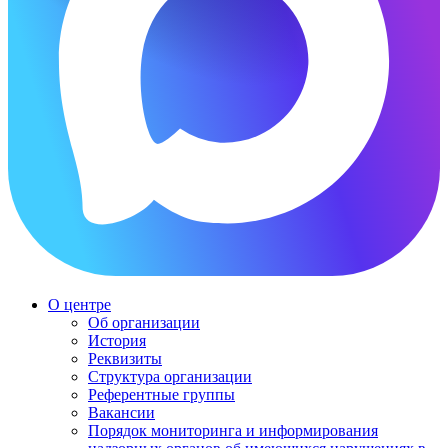
О центре
Об организации
История
Реквизиты
Структура организации
Референтные группы
Вакансии
Порядок мониторинга и информирования