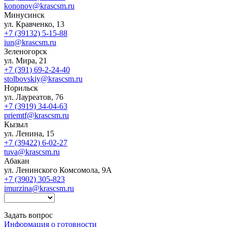
kononov@krascsm.ru
Минусинск
ул. Кравченко, 13
+7 (39132) 5-15-88
iun@krascsm.ru
Зеленогорск
ул. Мира, 21
+7 (391) 69-2-24-40
stolbovskiy@krascsm.ru
Норильск
ул. Лауреатов, 76
+7 (3919) 34-04-63
priemtf@krascsm.ru
Кызыл
ул. Ленина, 15
+7 (39422) 6-02-27
tuva@krascsm.ru
Абакан
ул. Ленинского Комсомола, 9А
+7 (3902) 305-823
imurzina@krascsm.ru
Задать вопрос
Информация о готовности