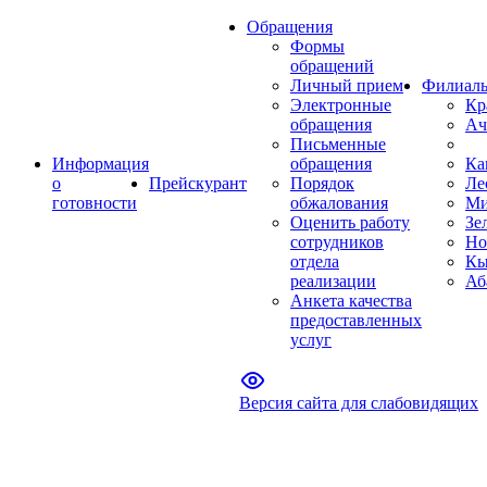
Обращения
Формы
обращений
Личный прием
Филиал
Электронные
Кр
обращения
Ач
Письменные
Информация
обращения
Ка
о
Прейскурант
Порядок
Ле
готовности
обжалования
Ми
Оценить работу
Зе
сотрудников
Но
отдела
Кы
реализации
Аб
Анкета качества
предоставленных
услуг
Версия сайта для слабовидящих