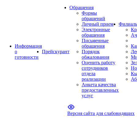
Обращения
Формы
обращений
Личный прием
Филиал
Электронные
Кр
обращения
Ач
Письменные
Информация
обращения
Ка
о
Прейскурант
Порядок
Ле
готовности
обжалования
Ми
Оценить работу
Зе
сотрудников
Но
отдела
Кы
реализации
Аб
Анкета качества
предоставленных
услуг
Версия сайта для слабовидящих