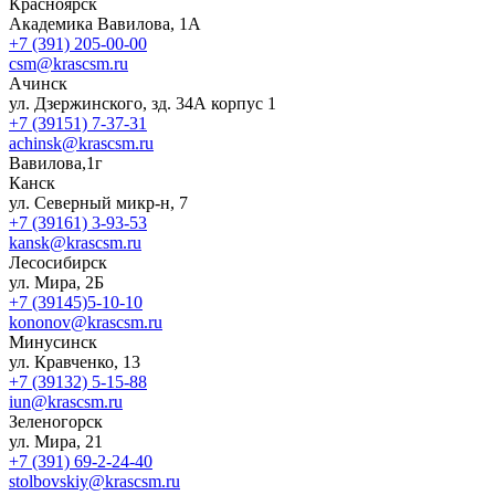
Красноярск
Академика Вавилова, 1А
+7 (391) 205-00-00
csm@krascsm.ru
Ачинск
ул. Дзержинского, зд. 34А корпус 1
+7 (39151) 7-37-31
achinsk@krascsm.ru
Вавилова,1г
Канск
ул. Северный микр-н, 7
+7 (39161) 3-93-53
kansk@krascsm.ru
Лесосибирск
ул. Мира, 2Б
+7 (39145)5-10-10
kononov@krascsm.ru
Минусинск
ул. Кравченко, 13
+7 (39132) 5-15-88
iun@krascsm.ru
Зеленогорск
ул. Мира, 21
+7 (391) 69-2-24-40
stolbovskiy@krascsm.ru