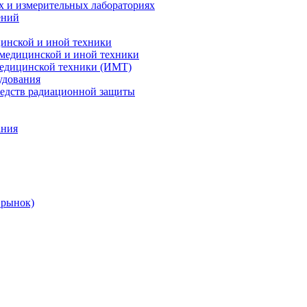
х и измерительных лабораториях
ений
цинской и иной техники
 медицинской и иной техники
 медицинской техники (ИМТ)
удования
редств радиационной защиты
ания
 рынок)