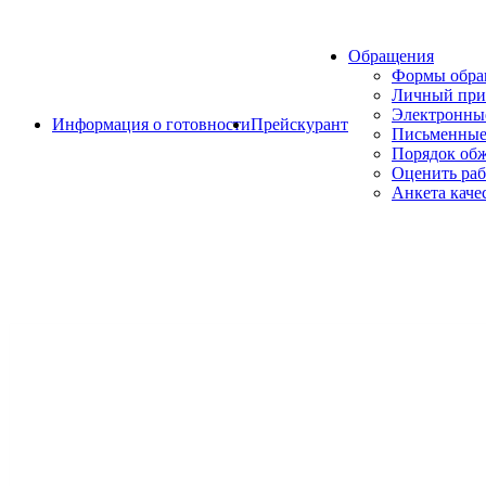
Обращения
Формы обр
Личный при
Электронны
Информация о готовности
Прейскурант
Письменные
Порядок об
Оценить раб
Анкета каче