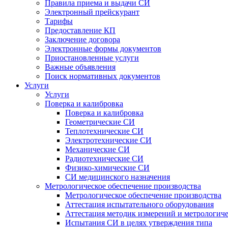
Правила приема и выдачи СИ
Электронный прейскурант
Тарифы
Предоставление КП
Заключение договора
Электронные формы документов
Приостановленные услуги
Важные объявления
Поиск нормативных документов
Услуги
Услуги
Поверка и калибровка
Поверка и калибровка
Геометрические СИ
Теплотехнические СИ
Электротехнические СИ
Механические СИ
Радиотехнические СИ
Физико-химические СИ
СИ медицинского назначения
Метрологическое обеспечение производства
Метрологическое обеспечение производства
Аттестация испытательного оборудования
Аттестация методик измерений и метрологиче
Испытания СИ в целях утверждения типа