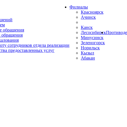
Филиалы
Красноярск
Ачинск
ащений
ем
Канск
е обращения
Лесосибирск
Противоде
 обращения
Минусинск
жалования
Зеленогорск
оту сотрудников отдела реализации
Норильск
ства предоставленных услуг
Кызыл
Абакан