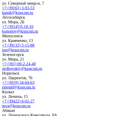
ул. Северный микр-н, 7
+7 (39161) 3-93-53
kansk@krascsm.ru
Лесосибирск
ул. Мира, 2Б
+7 (39145)5-10-10
kononov@krascsm.ru
Минусинск
ул. Кравченко, 13
+7 (39132) 5-15-88
iun@krascsm.ru
Зеленогорск
ул. Мира, 21
+7 (391) 69-2-24-40
stolbovskiy@krascsm.ru
Норильск
ул. Лауреатов, 76
+7 (3919) 34-04-63
priemtf@krascsm.ru
Кызыл
ул. Ленина, 15
+7 (39422) 6-02-27
tuva@krascsm.ru
Абакан
ул. Ленинского Комсомола, 9А