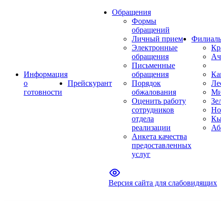
Обращения
Формы
обращений
Личный прием
Филиал
Электронные
Кр
обращения
Ач
Письменные
Информация
обращения
Ка
о
Прейскурант
Порядок
Ле
готовности
обжалования
Ми
Оценить работу
Зе
сотрудников
Но
отдела
Кы
реализации
Аб
Анкета качества
предоставленных
услуг
Версия сайта для слабовидящих