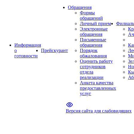
Обращения
Формы
обращений
Личный прием
Филиал
Электронные
Кр
обращения
Ач
Письменные
Информация
обращения
Ка
о
Прейскурант
Порядок
Ле
готовности
обжалования
Ми
Оценить работу
Зе
сотрудников
Но
отдела
Кы
реализации
Аб
Анкета качества
предоставленных
услуг
Версия сайта для слабовидящих