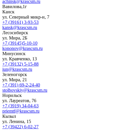
achinsk@krascsm.ru
Вавилова,1г
Канск
ул. Северный микр-н, 7
+7 (39161) 3-93-53
kansk@krascsm.ru
Лесосибирск
ул. Мира, 2Б
+7 (39145)5-10-10
kononov@krascsm.ru
Минусинск
ул. Кравченко, 13
+7 (39132) 5-15-88
iun@krascsm.ru
Зеленогорск
ул. Мира, 21
+7 (391) 69-2-24-40
stolbovskiy@krascsm.ru
Норильск
ул. Лауреатов, 76
+7 (3919) 34-04-63
priemtf@krascsm.ru
Кызыл
ул. Ленина, 15
+7 (39422) 6-02-27