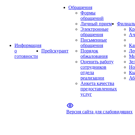
Обращения
Формы
обращений
Личный прием
Филиал
Электронные
Кр
обращения
Ач
Письменные
Информация
обращения
Ка
о
Прейскурант
Порядок
Ле
готовности
обжалования
Ми
Оценить работу
Зе
сотрудников
Но
отдела
Кы
реализации
Аб
Анкета качества
предоставленных
услуг
Версия сайта для слабовидящих