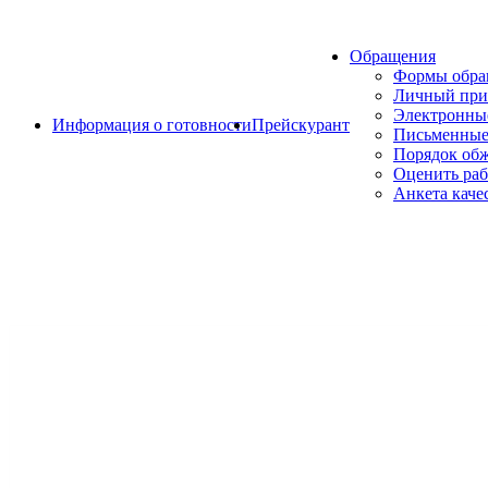
Обращения
Формы обр
Личный при
Электронны
Информация о готовности
Прейскурант
Письменные
Порядок об
Оценить раб
Анкета каче