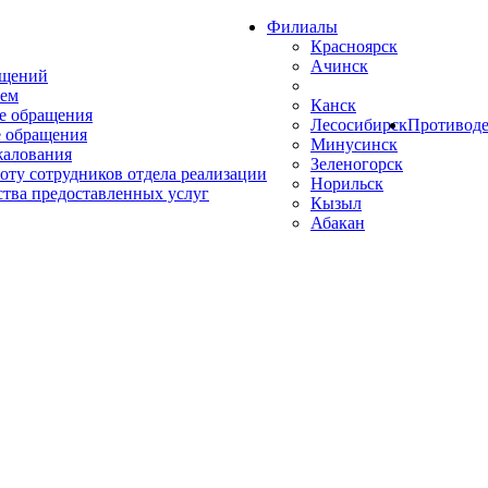
Филиалы
Красноярск
Ачинск
ащений
ем
Канск
е обращения
Лесосибирск
Противоде
 обращения
Минусинск
жалования
Зеленогорск
оту сотрудников отдела реализации
Норильск
ства предоставленных услуг
Кызыл
Абакан