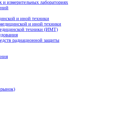
х и измерительных лабораториях
ений
цинской и иной техники
 медицинской и иной техники
 медицинской техники (ИМТ)
удования
редств радиационной защиты
ания
 рынок)