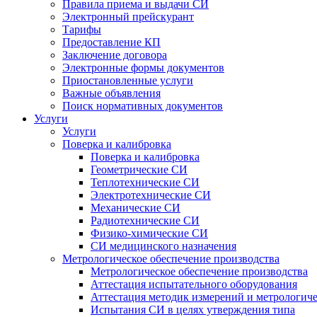
Правила приема и выдачи СИ
Электронный прейскурант
Тарифы
Предоставление КП
Заключение договора
Электронные формы документов
Приостановленные услуги
Важные объявления
Поиск нормативных документов
Услуги
Услуги
Поверка и калибровка
Поверка и калибровка
Геометрические СИ
Теплотехнические СИ
Электротехнические СИ
Механические СИ
Радиотехнические СИ
Физико-химические СИ
СИ медицинского назначения
Метрологическое обеспечение производства
Метрологическое обеспечение производства
Аттестация испытательного оборудования
Аттестация методик измерений и метрологиче
Испытания СИ в целях утверждения типа