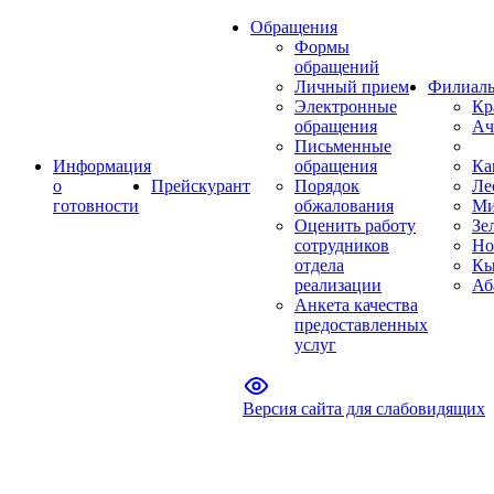
Обращения
Формы
обращений
Личный прием
Филиал
Электронные
Кр
обращения
Ач
Письменные
Информация
обращения
Ка
о
Прейскурант
Порядок
Ле
готовности
обжалования
Ми
Оценить работу
Зе
сотрудников
Но
отдела
Кы
реализации
Аб
Анкета качества
предоставленных
услуг
Версия сайта для слабовидящих