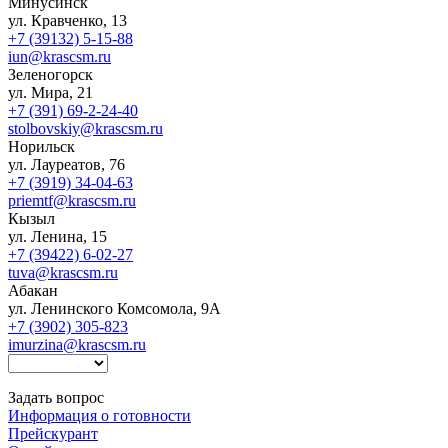
Минусинск
ул. Кравченко, 13
+7 (39132) 5-15-88
iun@krascsm.ru
Зеленогорск
ул. Мира, 21
+7 (391) 69-2-24-40
stolbovskiy@krascsm.ru
Норильск
ул. Лауреатов, 76
+7 (3919) 34-04-63
priemtf@krascsm.ru
Кызыл
ул. Ленина, 15
+7 (39422) 6-02-27
tuva@krascsm.ru
Абакан
ул. Ленинского Комсомола, 9А
+7 (3902) 305-823
imurzina@krascsm.ru
Задать вопрос
Информация о готовности
Прейскурант