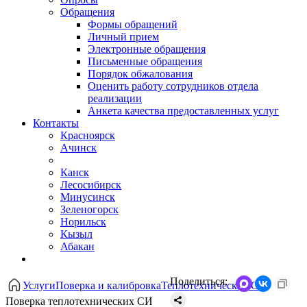
Обращения
Формы обращений
Личный прием
Электронные обращения
Письменные обращения
Порядок обжалования
Оценить работу сотрудников отдела
реализации
Анкета качества предоставленных услуг
Контакты
Красноярск
Ачинск
Канск
Лесосибирск
Минусинск
Зеленогорск
Норильск
Кызыл
Абакан
Поделиться:
Услуги
Поверка и калибровка
Теплотехнические СИ
Поверка теплотехнических СИ