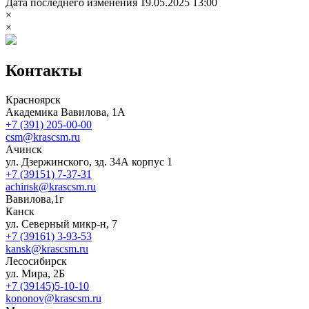
Дата последнего изменения 19.05.2025 13:00
×
×
Контакты
Красноярск
Академика Вавилова, 1А
+7 (391) 205-00-00
csm@krascsm.ru
Ачинск
ул. Дзержинского, зд. 34А корпус 1
+7 (39151) 7-37-31
achinsk@krascsm.ru
Вавилова,1г
Канск
ул. Северный микр-н, 7
+7 (39161) 3-93-53
kansk@krascsm.ru
Лесосибирск
ул. Мира, 2Б
+7 (39145)5-10-10
kononov@krascsm.ru