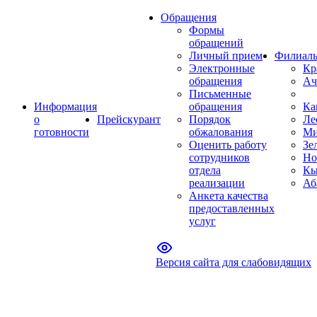
Обращения
Формы
обращений
Личный прием
Филиал
Электронные
Кр
обращения
Ач
Письменные
Информация
обращения
Ка
о
Прейскурант
Порядок
Ле
готовности
обжалования
Ми
Оценить работу
Зе
сотрудников
Но
отдела
Кы
реализации
Аб
Анкета качества
предоставленных
услуг
Версия сайта для слабовидящих