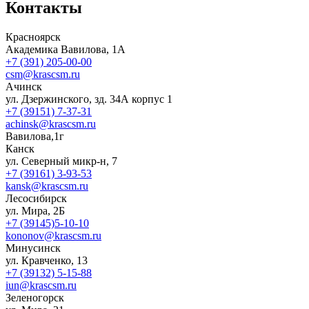
Контакты
Красноярск
Академика Вавилова, 1А
+7 (391) 205-00-00
csm@krascsm.ru
Ачинск
ул. Дзержинского, зд. 34А корпус 1
+7 (39151) 7-37-31
achinsk@krascsm.ru
Вавилова,1г
Канск
ул. Северный микр-н, 7
+7 (39161) 3-93-53
kansk@krascsm.ru
Лесосибирск
ул. Мира, 2Б
+7 (39145)5-10-10
kononov@krascsm.ru
Минусинск
ул. Кравченко, 13
+7 (39132) 5-15-88
iun@krascsm.ru
Зеленогорск