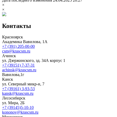
Дата последнего изменения 24.04.2025 20:27
×
×
Контакты
Красноярск
Академика Вавилова, 1А
+7 (391) 205-00-00
csm@krascsm.ru
Ачинск
ул. Дзержинского, зд. 34А корпус 1
+7 (39151) 7-37-31
achinsk@krascsm.ru
Вавилова,1г
Канск
ул. Северный микр-н, 7
+7 (39161) 3-93-53
kansk@krascsm.ru
Лесосибирск
ул. Мира, 2Б
+7 (39145)5-10-10
kononov@krascsm.ru
Минусинск