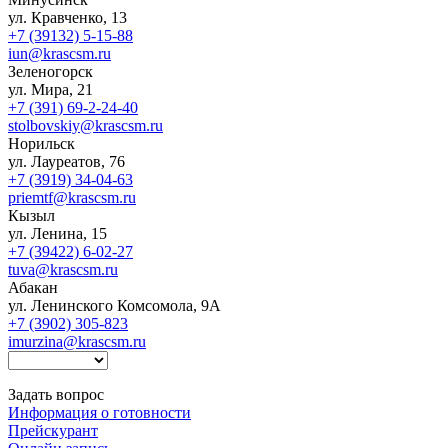
ул. Кравченко, 13
+7 (39132) 5-15-88
iun@krascsm.ru
Зеленогорск
ул. Мира, 21
+7 (391) 69-2-24-40
stolbovskiy@krascsm.ru
Норильск
ул. Лауреатов, 76
+7 (3919) 34-04-63
priemtf@krascsm.ru
Кызыл
ул. Ленина, 15
+7 (39422) 6-02-27
tuva@krascsm.ru
Абакан
ул. Ленинского Комсомола, 9А
+7 (3902) 305-823
imurzina@krascsm.ru
Задать вопрос
Информация о готовности
Прейскурант