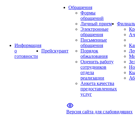
Обращения
Формы
обращений
Личный прием
Филиал
Электронные
Кр
обращения
Ач
Письменные
Информация
обращения
Ка
о
Прейскурант
Порядок
Ле
готовности
обжалования
Ми
Оценить работу
Зе
сотрудников
Но
отдела
Кы
реализации
Аб
Анкета качества
предоставленных
услуг
Версия сайта для слабовидящих