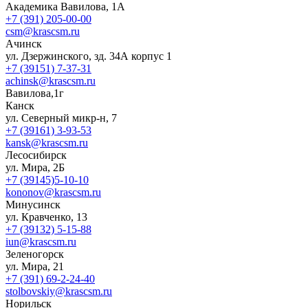
Академика Вавилова, 1А
+7 (391) 205-00-00
csm@krascsm.ru
Ачинск
ул. Дзержинского, зд. 34А корпус 1
+7 (39151) 7-37-31
achinsk@krascsm.ru
Вавилова,1г
Канск
ул. Северный микр-н, 7
+7 (39161) 3-93-53
kansk@krascsm.ru
Лесосибирск
ул. Мира, 2Б
+7 (39145)5-10-10
kononov@krascsm.ru
Минусинск
ул. Кравченко, 13
+7 (39132) 5-15-88
iun@krascsm.ru
Зеленогорск
ул. Мира, 21
+7 (391) 69-2-24-40
stolbovskiy@krascsm.ru
Норильск