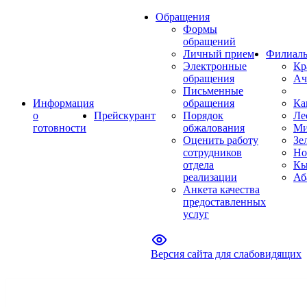
Обращения
Формы
обращений
Личный прием
Филиал
Электронные
Кр
обращения
Ач
Письменные
Информация
обращения
Ка
о
Прейскурант
Порядок
Ле
готовности
обжалования
Ми
Оценить работу
Зе
сотрудников
Но
отдела
Кы
реализации
Аб
Анкета качества
предоставленных
услуг
Версия сайта для слабовидящих