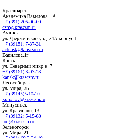
Красноярск
Академика Вавилова, 1А
+7 (391) 205-00-00
csm@krascsm.ru
Ачинск
ул. Дзержинского, зд. 34А корпус 1
+7 (39151) 7-37-31
achinsk@krascsm.ru
Вавилова,1г
Канск
ул. Северный микр-н, 7
+7 (39161) 3-93-53
kansk@krascsm.ru
Лесосибирск
ул. Мира, 2Б
+7 (39145)5-10-10
kononov@krascsm.ru
Минусинск
ул. Кравченко, 13
+7 (39132) 5-15-88
iun@krascsm.ru
Зеленогорск
ул. Мира, 21