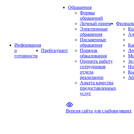
Обращения
Формы
обращений
Личный прием
Филиал
Электронные
Кр
обращения
Ач
Письменные
Информация
обращения
Ка
о
Прейскурант
Порядок
Ле
готовности
обжалования
Ми
Оценить работу
Зе
сотрудников
Но
отдела
Кы
реализации
Аб
Анкета качества
предоставленных
услуг
Версия сайта для слабовидящих