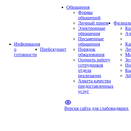
Обращения
Формы
обращений
Личный прием
Филиал
Электронные
Кр
обращения
Ач
Письменные
Информация
обращения
Ка
о
Прейскурант
Порядок
Ле
готовности
обжалования
Ми
Оценить работу
Зе
сотрудников
Но
отдела
Кы
реализации
Аб
Анкета качества
предоставленных
услуг
Версия сайта для слабовидящих