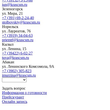
+7 (39132) 5-15-88
iun@krascsm.ru
Зеленогорск
ул. Мира, 21
+7 (391) 69-2-24-40
stolbovskiy@krascsm.ru
Норильск
ул. Лауреатов, 76
+7 (3919) 34-04-63
priemtf@krascsm.ru
Кызыл
ул. Ленина, 15
+7 (39422) 6-02-27
tuva@krascsm.ru
Абакан
ул. Ленинского Комсомола, 9А
+7 (3902) 305-823
imurzina@krascsm.ru
Задать вопрос
Информация о готовности
Прейскурант
Онлайн запись