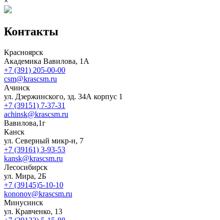
×
Контакты
Красноярск
Академика Вавилова, 1А
+7 (391) 205-00-00
csm@krascsm.ru
Ачинск
ул. Дзержинского, зд. 34А корпус 1
+7 (39151) 7-37-31
achinsk@krascsm.ru
Вавилова,1г
Канск
ул. Северный микр-н, 7
+7 (39161) 3-93-53
kansk@krascsm.ru
Лесосибирск
ул. Мира, 2Б
+7 (39145)5-10-10
kononov@krascsm.ru
Минусинск
ул. Кравченко, 13