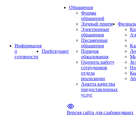
Обращения
Формы
обращений
Личный прием
Филиал
Электронные
Кр
обращения
Ач
Письменные
Информация
обращения
Ка
о
Прейскурант
Порядок
Ле
готовности
обжалования
Ми
Оценить работу
Зе
сотрудников
Но
отдела
Кы
реализации
Аб
Анкета качества
предоставленных
услуг
Версия сайта для слабовидящих