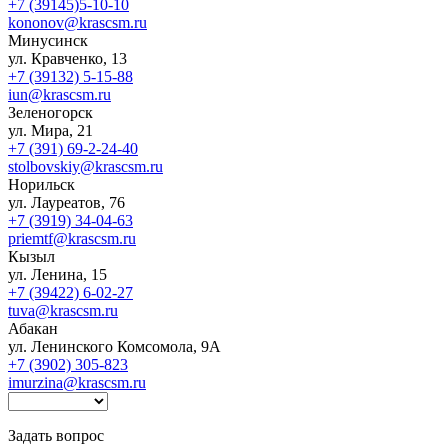
+7 (39145)5-10-10
kononov@krascsm.ru
Минусинск
ул. Кравченко, 13
+7 (39132) 5-15-88
iun@krascsm.ru
Зеленогорск
ул. Мира, 21
+7 (391) 69-2-24-40
stolbovskiy@krascsm.ru
Норильск
ул. Лауреатов, 76
+7 (3919) 34-04-63
priemtf@krascsm.ru
Кызыл
ул. Ленина, 15
+7 (39422) 6-02-27
tuva@krascsm.ru
Абакан
ул. Ленинского Комсомола, 9А
+7 (3902) 305-823
imurzina@krascsm.ru
Задать вопрос