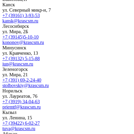
Канск
ул. Северный микр-н, 7
+7 (39161) 3-93-53
kansk@krascsm.ru
Лесосибирск
ул. Мира, 2Б
+7 (39145)5-10-10
kononov@krascsm.ru
Минусинск
ул. Кравченко, 13
+7 (39132) 5-15-88
iun@krascsm.ru
Зеленогорск
ул. Мира, 21
+7 (391) 69-2-24-40
stolbovskiy@krascsm.ru
Норильск
ул. Лауреатов, 76
+7 (3919) 34-04-63
priemtf@krascsm.ru
Кызыл
ул. Ленина, 15
+7 (39422) 6-02-27
tuva@krascsm.ru
Абакан