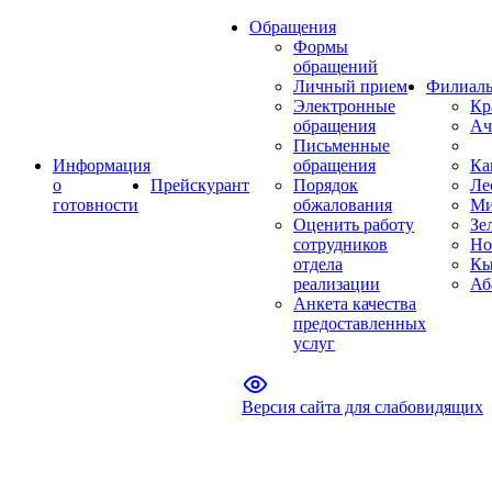
Обращения
Формы
обращений
Личный прием
Филиал
Электронные
Кр
обращения
Ач
Письменные
Информация
обращения
Ка
о
Прейскурант
Порядок
Ле
готовности
обжалования
Ми
Оценить работу
Зе
сотрудников
Но
отдела
Кы
реализации
Аб
Анкета качества
предоставленных
услуг
Версия сайта для слабовидящих