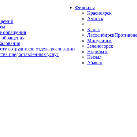
Филиалы
Красноярск
Ачинск
ащений
ем
Канск
е обращения
Лесосибирск
Противоде
 обращения
Минусинск
жалования
Зеленогорск
оту сотрудников отдела реализации
Норильск
ства предоставленных услуг
Кызыл
Абакан