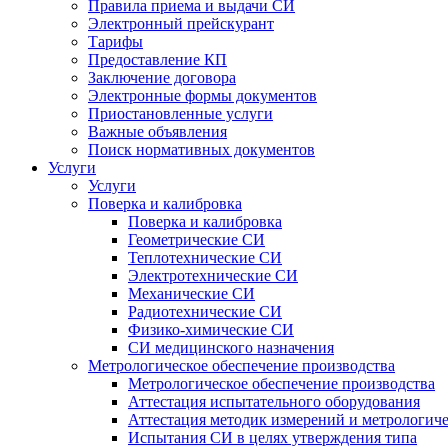
Правила приема и выдачи СИ
Электронный прейскурант
Тарифы
Предоставление КП
Заключение договора
Электронные формы документов
Приостановленные услуги
Важные объявления
Поиск нормативных документов
Услуги
Услуги
Поверка и калибровка
Поверка и калибровка
Геометрические СИ
Теплотехнические СИ
Электротехнические СИ
Механические СИ
Радиотехнические СИ
Физико-химические СИ
СИ медицинского назначения
Метрологическое обеспечение производства
Метрологическое обеспечение производства
Аттестация испытательного оборудования
Аттестация методик измерений и метрологиче
Испытания СИ в целях утверждения типа