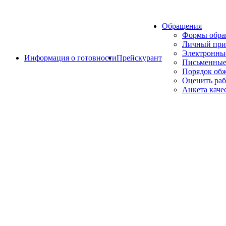
Обращения
Формы обр
Личный при
Электронны
Информация о готовности
Прейскурант
Письменные
Порядок об
Оценить раб
Анкета каче