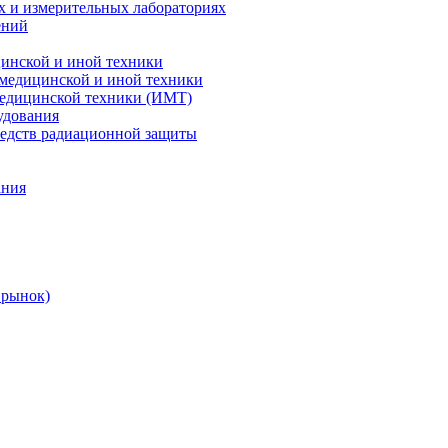
х и измерительных лабораториях
ений
цинской и иной техники
 медицинской и иной техники
 медицинской техники (ИМТ)
удования
редств радиационной защиты
ания
 рынок)