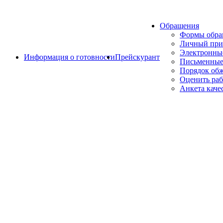
Обращения
Формы обр
Личный при
Электронны
Информация о готовности
Прейскурант
Письменные
Порядок об
Оценить раб
Анкета каче