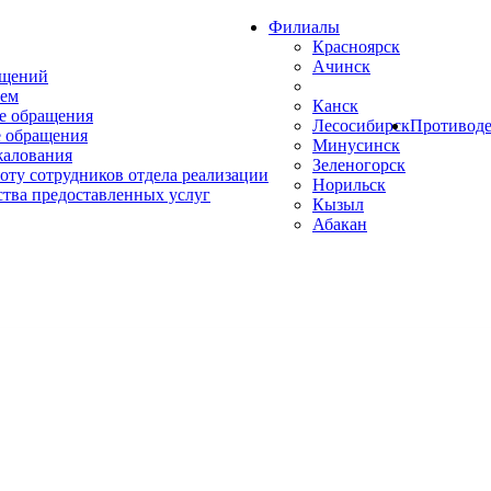
Филиалы
Красноярск
Ачинск
ащений
ем
Канск
е обращения
Лесосибирск
Противоде
 обращения
Минусинск
жалования
Зеленогорск
оту сотрудников отдела реализации
Норильск
ства предоставленных услуг
Кызыл
Абакан