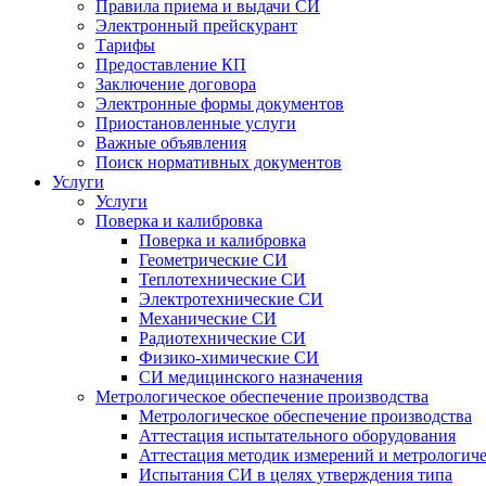
Правила приема и выдачи СИ
Электронный прейскурант
Тарифы
Предоставление КП
Заключение договора
Электронные формы документов
Приостановленные услуги
Важные объявления
Поиск нормативных документов
Услуги
Услуги
Поверка и калибровка
Поверка и калибровка
Геометрические СИ
Теплотехнические СИ
Электротехнические СИ
Механические СИ
Радиотехнические СИ
Физико-химические СИ
СИ медицинского назначения
Метрологическое обеспечение производства
Метрологическое обеспечение производства
Аттестация испытательного оборудования
Аттестация методик измерений и метрологиче
Испытания СИ в целях утверждения типа