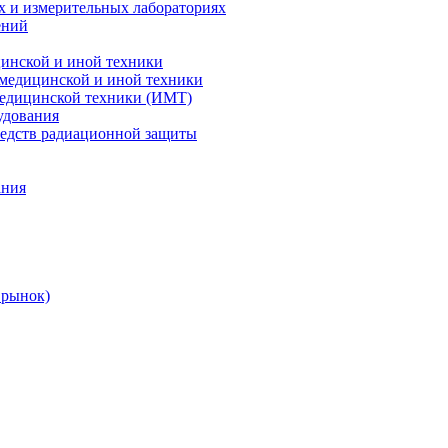
х и измерительных лабораториях
ений
цинской и иной техники
 медицинской и иной техники
 медицинской техники (ИМТ)
удования
редств радиационной защиты
ания
 рынок)