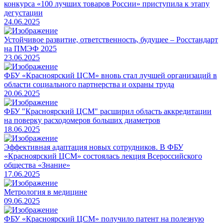
конкурса «100 лучших товаров России» приступила к этапу
дегустации
24.06.2025
Устойчивое развитие, ответственность, будущее – Росстандарт
на ПМЭФ 2025
23.06.2025
ФБУ «Красноярский ЦСМ» вновь стал лучшей организаций в
области социального партнерства и охраны труда
20.06.2025
ФБУ "Красноярский ЦСМ" расширил область аккредитации
на поверку расходомеров больших диаметров
18.06.2025
Эффективная адаптация новых сотрудников. В ФБУ
«Красноярский ЦСМ» состоялась лекция Всероссийского
общества «Знание»
17.06.2025
Метрология в медицине
09.06.2025
ФБУ «Красноярский ЦСМ» получило патент на полезную