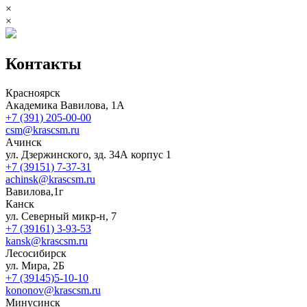
×
×
Контакты
Красноярск
Академика Вавилова, 1А
+7 (391) 205-00-00
csm@krascsm.ru
Ачинск
ул. Дзержинского, зд. 34А корпус 1
+7 (39151) 7-37-31
achinsk@krascsm.ru
Вавилова,1г
Канск
ул. Северный микр-н, 7
+7 (39161) 3-93-53
kansk@krascsm.ru
Лесосибирск
ул. Мира, 2Б
+7 (39145)5-10-10
kononov@krascsm.ru
Минусинск