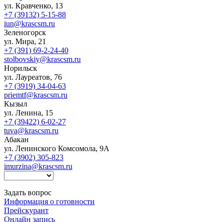
ул. Кравченко, 13
+7 (39132) 5-15-88
iun@krascsm.ru
Зеленогорск
ул. Мира, 21
+7 (391) 69-2-24-40
stolbovskiy@krascsm.ru
Норильск
ул. Лауреатов, 76
+7 (3919) 34-04-63
priemtf@krascsm.ru
Кызыл
ул. Ленина, 15
+7 (39422) 6-02-27
tuva@krascsm.ru
Абакан
ул. Ленинского Комсомола, 9А
+7 (3902) 305-823
imurzina@krascsm.ru
Задать вопрос
Информация о готовности
Прейскурант
Онлайн запись