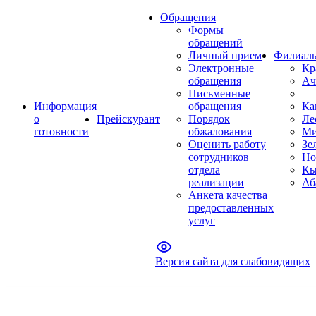
Обращения
Формы
обращений
Личный прием
Филиал
Электронные
Кр
обращения
Ач
Письменные
Информация
обращения
Ка
о
Прейскурант
Порядок
Ле
готовности
обжалования
Ми
Оценить работу
Зе
сотрудников
Но
отдела
Кы
реализации
Аб
Анкета качества
предоставленных
услуг
Версия сайта для слабовидящих