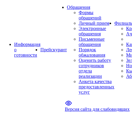
Обращения
Формы
обращений
Личный прием
Филиал
Электронные
Кр
обращения
Ач
Письменные
Информация
обращения
Ка
о
Прейскурант
Порядок
Ле
готовности
обжалования
Ми
Оценить работу
Зе
сотрудников
Но
отдела
Кы
реализации
Аб
Анкета качества
предоставленных
услуг
Версия сайта для слабовидящих