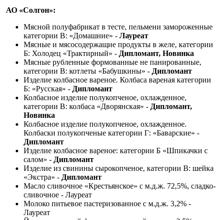
АО «Солгон»:
Мясной полуфабрикат в тесте, пельмени замороженные
категории В: «Домашние» -
Лауреат
Мясные и мясосодержащие продукты в желе, категории
Б: Холодец «Трактирный» -
Дипломант, Новинка
Мясные рубленные формованные не панированные,
категории В: котлеты «Бабушкины» -
Дипломант
Изделие колбасное вареное. Колбаса вареная категории
Б: «Русская» -
Дипломант
Колбасное изделие полукопченое, охлажденное,
категории В: колбаса «Дворянская» -
Д
ипломант,
Новинка
Колбасное изделие полукопченое, охлажденное.
Колбаски полукопченые категории Г: «Баварские» -
Дипломант
Изделие колбасное вареное: категории Б «Шпикачки с
салом» -
Дипломант
Изделие из свинины сырокопченое, категории В: шейка
«Экстра» -
Дипломант
Масло сливочное «Крестьянское» с м.д.ж. 72,5%, сладко-
сливочное - Лауреат
Молоко питьевое пастеризованное с м.д.ж. 3,2% -
Лауреат