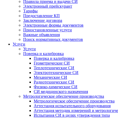
Правила приема и выдачи СИ
Электронный прейскурант
Тарифы
Предоставление КП
Заключение договора
Электронные формы документов
Приостановленные услуги
Важные объявления
Поиск нормативных документов
Услуги
Услуги
Поверка и калибровка
Поверка и калибровка
Геометрические СИ
Теплотехнические СИ
Электротехнические СИ
Механические СИ
Радиотехнические СИ
Физико-химические СИ
СИ медицинского назначения
Метрологическое обеспечение производства
Метрологическое обеспечение производства
Аттестация испытательного оборудования
Аттестация методик измерений и метрологиче
Испытания СИ в целях утверждения типа