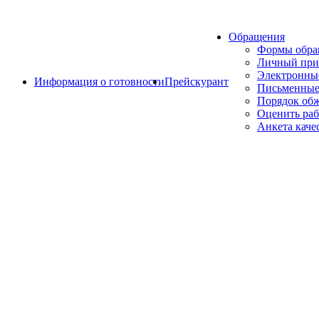
Обращения
Формы обр
Личный при
Электронны
Информация о готовности
Прейскурант
Письменные
Порядок об
Оценить раб
Анкета каче