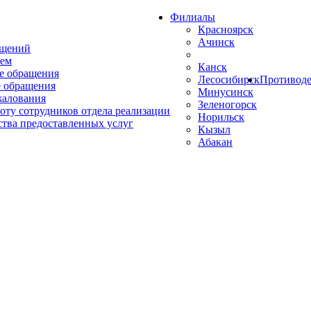
Филиалы
Красноярск
Ачинск
ащений
ем
Канск
е обращения
Лесосибирск
Противоде
 обращения
Минусинск
жалования
Зеленогорск
оту сотрудников отдела реализации
Норильск
ства предоставленных услуг
Кызыл
Абакан