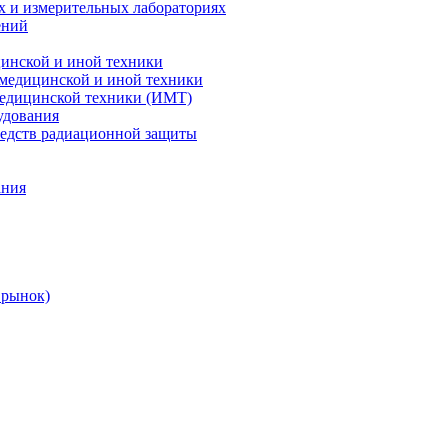
х и измерительных лабораториях
ений
цинской и иной техники
 медицинской и иной техники
 медицинской техники (ИМТ)
удования
редств радиационной защиты
ания
 рынок)