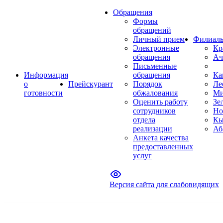
Обращения
Формы
обращений
Личный прием
Филиал
Электронные
Кр
обращения
Ач
Письменные
Информация
обращения
Ка
о
Прейскурант
Порядок
Ле
готовности
обжалования
Ми
Оценить работу
Зе
сотрудников
Но
отдела
Кы
реализации
Аб
Анкета качества
предоставленных
услуг
Версия сайта для слабовидящих