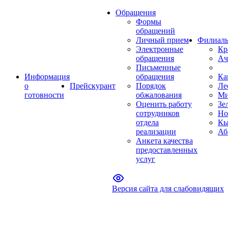
Обращения
Формы
обращений
Личный прием
Филиал
Электронные
Кр
обращения
Ач
Письменные
Информация
обращения
Ка
о
Прейскурант
Порядок
Ле
готовности
обжалования
Ми
Оценить работу
Зе
сотрудников
Но
отдела
Кы
реализации
Аб
Анкета качества
предоставленных
услуг
Версия сайта для слабовидящих