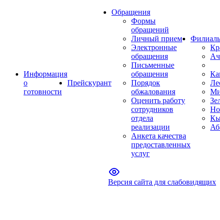
Обращения
Формы
обращений
Личный прием
Филиал
Электронные
Кр
обращения
Ач
Письменные
Информация
обращения
Ка
о
Прейскурант
Порядок
Ле
готовности
обжалования
Ми
Оценить работу
Зе
сотрудников
Но
отдела
Кы
реализации
Аб
Анкета качества
предоставленных
услуг
Версия сайта для слабовидящих