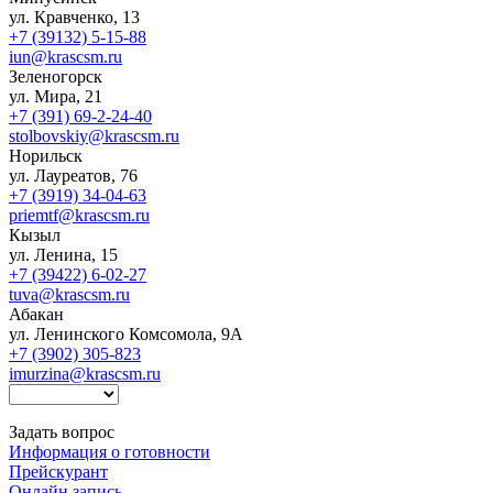
ул. Кравченко, 13
+7 (39132) 5-15-88
iun@krascsm.ru
Зеленогорск
ул. Мира, 21
+7 (391) 69-2-24-40
stolbovskiy@krascsm.ru
Норильск
ул. Лауреатов, 76
+7 (3919) 34-04-63
priemtf@krascsm.ru
Кызыл
ул. Ленина, 15
+7 (39422) 6-02-27
tuva@krascsm.ru
Абакан
ул. Ленинского Комсомола, 9А
+7 (3902) 305-823
imurzina@krascsm.ru
Задать вопрос
Информация о готовности
Прейскурант
Онлайн запись