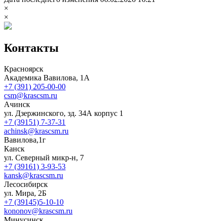
×
×
Контакты
Красноярск
Академика Вавилова, 1А
+7 (391) 205-00-00
csm@krascsm.ru
Ачинск
ул. Дзержинского, зд. 34А корпус 1
+7 (39151) 7-37-31
achinsk@krascsm.ru
Вавилова,1г
Канск
ул. Северный микр-н, 7
+7 (39161) 3-93-53
kansk@krascsm.ru
Лесосибирск
ул. Мира, 2Б
+7 (39145)5-10-10
kononov@krascsm.ru
Минусинск