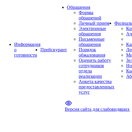
Обращения
Формы
обращений
Личный прием
Филиал
Электронные
Кр
обращения
Ач
Письменные
Информация
обращения
Ка
о
Прейскурант
Порядок
Ле
готовности
обжалования
Ми
Оценить работу
Зе
сотрудников
Но
отдела
Кы
реализации
Аб
Анкета качества
предоставленных
услуг
Версия сайта для слабовидящих