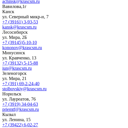
achinsk@krascsm.ru
Вавилова,1г
Канск
ул. Северный микр-н, 7
+7 (39161) 3-93-53
kansk@krascsm.ru
Лесосибирск
ул. Мира, 2Б
+7 (39145)5-10-10
kononov@krascsm.ru
Минусинск
ул. Кравченко, 13
+7 (39132) 5-15-88
iun@krascsm.ru
Зеленогорск
ул. Мира, 21
+7 (391) 69-2-24-40
stolbovskiy@krascsm.ru
Норильск
ул. Лауреатов, 76
+7 (3919) 34-04-63
priemtf@krascsm.ru
Кызыл
ул. Ленина, 15
+7 (39422) 6-02-27