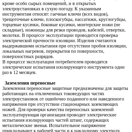
кроме особо сырых помещений, и в открытых
электроустановках в сухую погоду. К указанным
инструментам относят: гаечные ключи (всех видов),
трещоточные ключи, плоскогубцы, пассатижи, круглогубцы,
торцевые кусачки, боковые кусачки, монтерские ножи (не
складные), ножницы для резки проводов, кабелей, отвертки,
молотки. В процессе эксплуатации проводится проверка
электрической прочности изоляции. Изделия считаются
выдержавшими испытания при отсутствии пробоя изоляции,
локальных нагревов, перекрытия по поверхности,
поверхностных разрядов.
В процессе эксплуатации потребителем проводятся
электрические испытания изолирующего инструмента один
раз в 12 месяцев.
Заземления переносные
Заземления переносные защитные предназначены для защиты
работающих на отключенных токоведущих частях
электроустановок от ошибочно поданного или наведенного
напряжения при отсутствии стационарных заземляющих
ножей. Для проверки качества переносных заземлений
эксплуатирующая организация проводит электрические
испытания изолирующих частей штанг, содержащих
металлические звенья. Испытательное напряжение
прикладывают к рабочей части и к накладному электроду,