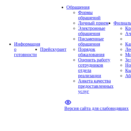
Обращения
Формы
обращений
Личный прием
Филиал
Электронные
Кр
обращения
Ач
Письменные
Информация
обращения
Ка
о
Прейскурант
Порядок
Ле
готовности
обжалования
Ми
Оценить работу
Зе
сотрудников
Но
отдела
Кы
реализации
Аб
Анкета качества
предоставленных
услуг
Версия сайта для слабовидящих