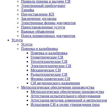
Правила приема и выдачи СИ
Электронный прейскурант
Тарифы
Предоставление КП
Заключение договора
Электронные формы документов
Приостановленные услуги
Важные объявления
Поиск нормативных документов
Услуги
Услуги
Поверка и калибровка
Поверка и калибровка
Геометрические СИ
Теплотехнические СИ
Электротехнические СИ
Механические СИ
Радиотехнические СИ
Физико-химические СИ
СИ медицинского назначения
Метрологическое обеспечение производства
Метрологическое обеспечение производства
Аттестация испытательного оборудования
Аттестация методик измерений и метрологиче
Испытания СИ в целях утверждения типа