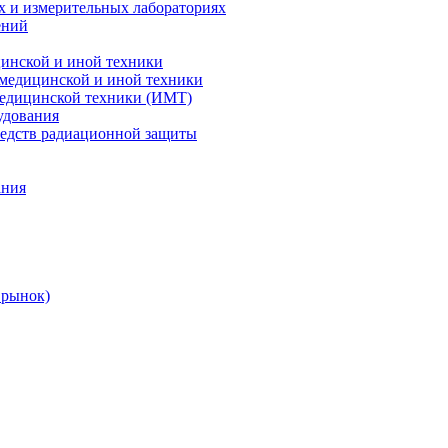
х и измерительных лабораториях
ений
цинской и иной техники
 медицинской и иной техники
 медицинской техники (ИМТ)
удования
редств радиационной защиты
ания
 рынок)