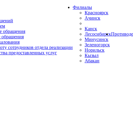
Филиалы
Красноярск
Ачинск
ащений
ем
Канск
е обращения
Лесосибирск
Противоде
 обращения
Минусинск
жалования
Зеленогорск
оту сотрудников отдела реализации
Норильск
ства предоставленных услуг
Кызыл
Абакан