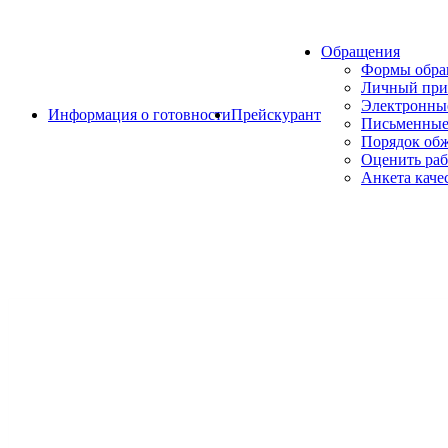
Обращения
Формы обр
Личный при
Электронны
Информация о готовности
Прейскурант
Письменные
Порядок об
Оценить раб
Анкета каче