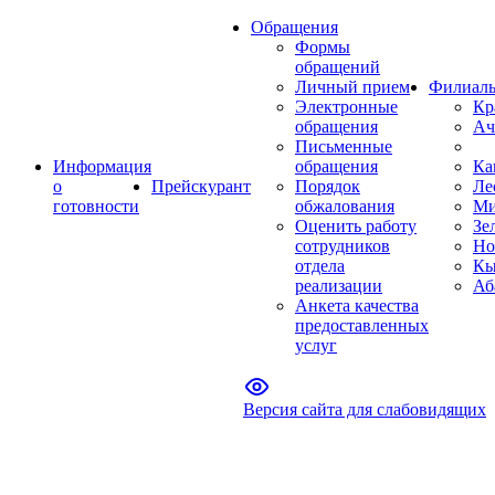
Обращения
Формы
обращений
Личный прием
Филиал
Электронные
Кр
обращения
Ач
Письменные
Информация
обращения
Ка
о
Прейскурант
Порядок
Ле
готовности
обжалования
Ми
Оценить работу
Зе
сотрудников
Но
отдела
Кы
реализации
Аб
Анкета качества
предоставленных
услуг
Версия сайта для слабовидящих