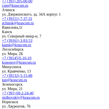
+7 (391) 205-00-00
csm@krascsm.ru
Ачинск
ул. Дзержинского, зд. 34А корпус 1
+7 (39151) 7-37-31
achinsk@krascsm.ru
Вавилова,1г
Канск
ул. Северный микр-н, 7
+7 (39161) 3-93-53
kansk@krascsm.ru
Лесосибирск
ул. Мира, 2Б
+7 (39145)5-10-10
kononov@krascsm.ru
Минусинск
ул. Кравченко, 13
+7 (39132) 5-15-88
iun@krascsm.ru
Зеленогорск
ул. Мира, 21
+7 (391) 69-2-24-40
stolbovskiy@krascsm.ru
Норильск
ул. Лауреатов, 76