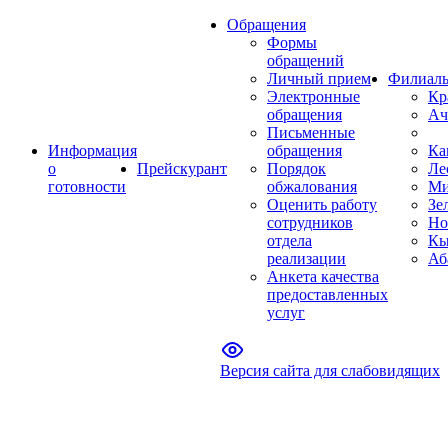
Обращения
Формы
обращений
Личный прием
Филиал
Электронные
Кр
обращения
Ач
Письменные
Информация
обращения
Ка
о
Прейскурант
Порядок
Ле
готовности
обжалования
Ми
Оценить работу
Зе
сотрудников
Но
отдела
Кы
реализации
Аб
Анкета качества
предоставленных
услуг
Версия сайта для слабовидящих