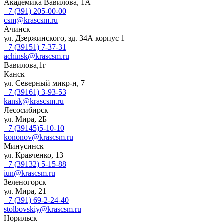
Академика Вавилова, 1А
+7 (391) 205-00-00
csm@krascsm.ru
Ачинск
ул. Дзержинского, зд. 34А корпус 1
+7 (39151) 7-37-31
achinsk@krascsm.ru
Вавилова,1г
Канск
ул. Северный микр-н, 7
+7 (39161) 3-93-53
kansk@krascsm.ru
Лесосибирск
ул. Мира, 2Б
+7 (39145)5-10-10
kononov@krascsm.ru
Минусинск
ул. Кравченко, 13
+7 (39132) 5-15-88
iun@krascsm.ru
Зеленогорск
ул. Мира, 21
+7 (391) 69-2-24-40
stolbovskiy@krascsm.ru
Норильск