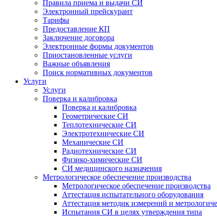
Правила приема и выдачи СИ
Электронный прейскурант
Тарифы
Предоставление КП
Заключение договора
Электронные формы документов
Приостановленные услуги
Важные объявления
Поиск нормативных документов
Услуги
Услуги
Поверка и калибровка
Поверка и калибровка
Геометрические СИ
Теплотехнические СИ
Электротехнические СИ
Механические СИ
Радиотехнические СИ
Физико-химические СИ
СИ медицинского назначения
Метрологическое обеспечение производства
Метрологическое обеспечение производства
Аттестация испытательного оборудования
Аттестация методик измерений и метрологиче
Испытания СИ в целях утверждения типа