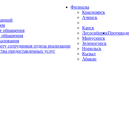
Филиалы
Красноярск
Ачинск
ащений
ем
Канск
е обращения
Лесосибирск
Противоде
 обращения
Минусинск
жалования
Зеленогорск
оту сотрудников отдела реализации
Норильск
ства предоставленных услуг
Кызыл
Абакан