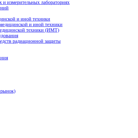
х и измерительных лабораториях
ений
цинской и иной техники
 медицинской и иной техники
 медицинской техники (ИМТ)
удования
редств радиационной защиты
ания
 рынок)