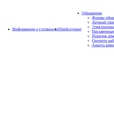
Обращения
Формы обр
Личный при
Электронны
Информация о готовности
Прейскурант
Письменные
Порядок об
Оценить раб
Анкета каче