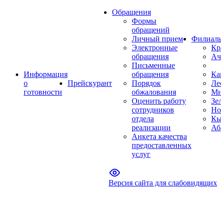
Обращения
Формы
обращений
Личный прием
Филиал
Электронные
Кр
обращения
Ач
Письменные
Информация
обращения
Ка
о
Прейскурант
Порядок
Ле
готовности
обжалования
Ми
Оценить работу
Зе
сотрудников
Но
отдела
Кы
реализации
Аб
Анкета качества
предоставленных
услуг
Версия сайта для слабовидящих