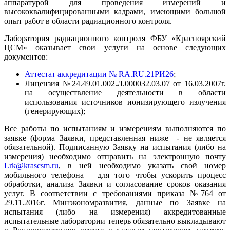
аппаратурой для проведения измерений и
высококвалифицированными кадрами, имеющими большой
опыт работ в области радиационного контроля.
Лаборатория радиационного контроля ФБУ «Красноярский
ЦСМ» оказывает свои услуги на основе следующих
документов:
Аттестат аккредитации № RA.RU.21РИ26
;
Лицензия №24.49.01.002.Л.000032.03.07 от 16.03.2007г.
на осуществление деятельности в области
использования источников ионизирующего излучения
(генерирующих);
Все работы по испытаниям и измерениям выполняются по
заявке (форма Заявки, представленная ниже - не является
обязательной). Подписанную Заявку на испытания (либо на
измерения) необходимо отправить на электронную почту
Lrk@krascsm.ru
, в ней необходимо указать свой номер
мобильного телефона – для того чтобы ускорить процесс
обработки, анализа Заявки и согласование сроков оказания
услуг. В соответствии с требованиями приказа №764 от
29.11.2016г. Минэкономразвития, данные по Заявке на
испытания (либо на измерения) аккредитованные
испытательные лаборатории теперь обязательно выкладывают