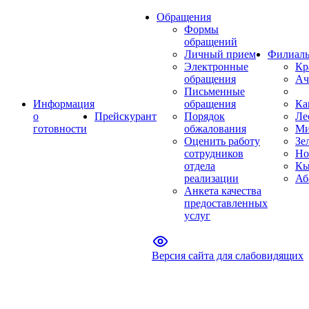
Обращения
Формы
обращений
Личный прием
Филиал
Электронные
Кр
обращения
Ач
Письменные
Информация
обращения
Ка
о
Прейскурант
Порядок
Ле
готовности
обжалования
Ми
Оценить работу
Зе
сотрудников
Но
отдела
Кы
реализации
Аб
Анкета качества
предоставленных
услуг
Версия сайта для слабовидящих