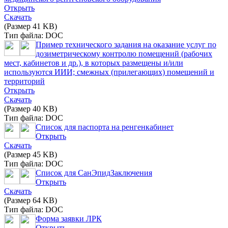
Открыть
Скачать
(Размер 41 KB)
Тип файла: DOC
Пример технического задания на оказание услуг по
дозиметрическому контролю помещений (рабочих
мест, кабинетов и др.), в которых размещены и/или
используются ИИИ; смежных (прилегающих) помещений и
территорий
Открыть
Скачать
(Размер 40 KB)
Тип файла: DOC
Список для паспорта на ренгенкабинет
Открыть
Скачать
(Размер 45 KB)
Тип файла: DOC
Список для СанЭпидЗаключения
Открыть
Скачать
(Размер 64 KB)
Тип файла: DOC
Форма заявки ЛРК
Открыть