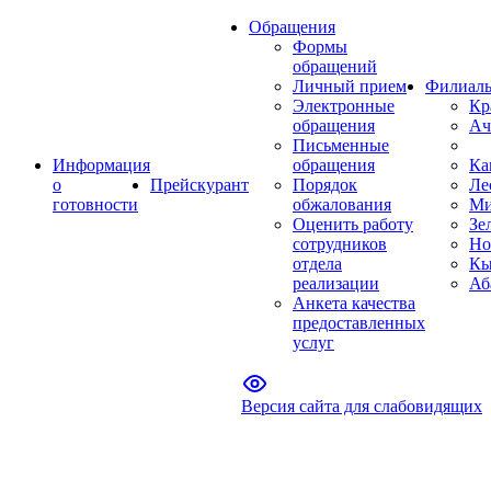
Обращения
Формы
обращений
Личный прием
Филиал
Электронные
Кр
обращения
Ач
Письменные
Информация
обращения
Ка
о
Прейскурант
Порядок
Ле
готовности
обжалования
Ми
Оценить работу
Зе
сотрудников
Но
отдела
Кы
реализации
Аб
Анкета качества
предоставленных
услуг
Версия сайта для слабовидящих