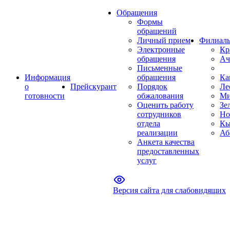
Обращения
Формы
обращений
Личный прием
Филиал
Электронные
Кр
обращения
Ач
Письменные
Информация
обращения
Ка
о
Прейскурант
Порядок
Ле
готовности
обжалования
Ми
Оценить работу
Зе
сотрудников
Но
отдела
Кы
реализации
Аб
Анкета качества
предоставленных
услуг
Версия сайта для слабовидящих