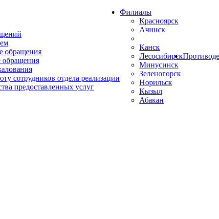
Филиалы
Красноярск
Ачинск
ащений
ем
Канск
е обращения
Лесосибирск
Противоде
 обращения
Минусинск
жалования
Зеленогорск
оту сотрудников отдела реализации
Норильск
ства предоставленных услуг
Кызыл
Абакан