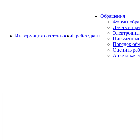
Обращения
Формы обр
Личный при
Электронны
Информация о готовности
Прейскурант
Письменные
Порядок об
Оценить раб
Анкета каче