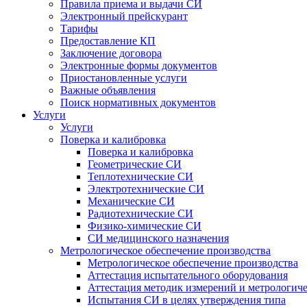
Правила приема и выдачи СИ
Электронный прейскурант
Тарифы
Предоставление КП
Заключение договора
Электронные формы документов
Приостановленные услуги
Важные объявления
Поиск нормативных документов
Услуги
Услуги
Поверка и калибровка
Поверка и калибровка
Геометрические СИ
Теплотехнические СИ
Электротехнические СИ
Механические СИ
Радиотехнические СИ
Физико-химические СИ
СИ медицинского назначения
Метрологическое обеспечение производства
Метрологическое обеспечение производства
Аттестация испытательного оборудования
Аттестация методик измерений и метрологиче
Испытания СИ в целях утверждения типа