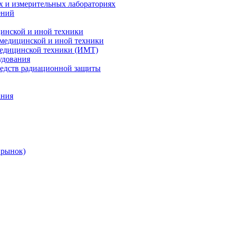
х и измерительных лабораториях
ений
цинской и иной техники
 медицинской и иной техники
 медицинской техники (ИМТ)
удования
редств радиационной защиты
ания
 рынок)