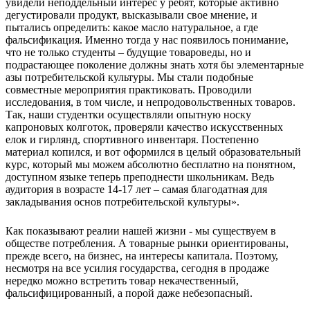
увидели неподдельный интерес у ребят, которые активно
дегустировали продукт, высказывали свое мнение, и
пытались определить: какое масло натуральное, а где
фальсификация. Именно тогда у нас появилось понимание,
что не только студенты – будущие товароведы, но и
подрастающее поколение должны знать хотя бы элементарные
азы потребительской культуры. Мы стали подобные
совместные мероприятия практиковать. Проводили
исследования, в том числе, и непродовольственных товаров.
Так, наши студентки осуществляли опытную носку
капроновых колготок, проверяли качество искусственных
елок и гирлянд, спортивного инвентаря. Постепенно
материал копился, и вот оформился в целый образовательный
курс, который мы можем абсолютно бесплатно на понятном,
доступном языке теперь преподнести школьникам. Ведь
аудитория в возрасте 14-17 лет – самая благодатная для
закладывания основ потребительской культуры».
Как показывают реалии нашей жизни - мы существуем в
обществе потребления. А товарные рынки ориентированы,
прежде всего, на бизнес, на интересы капитала. Поэтому,
несмотря на все усилия государства, сегодня в продаже
нередко можно встретить товар некачественный,
фальсифицированный, а порой даже небезопасный.