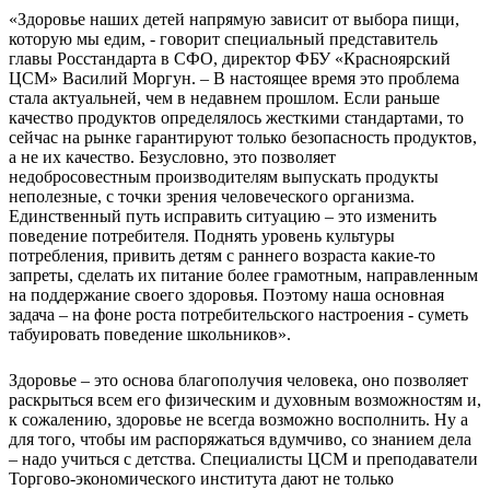
«Здоровье наших детей напрямую зависит от выбора пищи,
которую мы едим, - говорит специальный представитель
главы Росстандарта в СФО, директор ФБУ «Красноярский
ЦСМ» Василий Моргун. – В настоящее время это проблема
стала актуальней, чем в недавнем прошлом. Если раньше
качество продуктов определялось жесткими стандартами, то
сейчас на рынке гарантируют только безопасность продуктов,
а не их качество. Безусловно, это позволяет
недобросовестным производителям выпускать продукты
неполезные, с точки зрения человеческого организма.
Единственный путь исправить ситуацию – это изменить
поведение потребителя. Поднять уровень культуры
потребления, привить детям с раннего возраста какие-то
запреты, сделать их питание более грамотным, направленным
на поддержание своего здоровья. Поэтому наша основная
задача – на фоне роста потребительского настроения - суметь
табуировать поведение школьников».
Здоровье – это основа благополучия человека, оно позволяет
раскрыться всем его физическим и духовным возможностям и,
к сожалению, здоровье не всегда возможно восполнить. Ну а
для того, чтобы им распоряжаться вдумчиво, со знанием дела
– надо учиться с детства. Специалисты ЦСМ и преподаватели
Торгово-экономического института дают не только