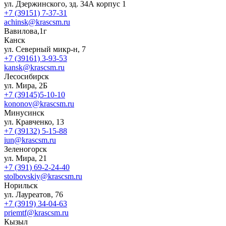
ул. Дзержинского, зд. 34А корпус 1
+7 (39151) 7-37-31
achinsk@krascsm.ru
Вавилова,1г
Канск
ул. Северный микр-н, 7
+7 (39161) 3-93-53
kansk@krascsm.ru
Лесосибирск
ул. Мира, 2Б
+7 (39145)5-10-10
kononov@krascsm.ru
Минусинск
ул. Кравченко, 13
+7 (39132) 5-15-88
iun@krascsm.ru
Зеленогорск
ул. Мира, 21
+7 (391) 69-2-24-40
stolbovskiy@krascsm.ru
Норильск
ул. Лауреатов, 76
+7 (3919) 34-04-63
priemtf@krascsm.ru
Кызыл