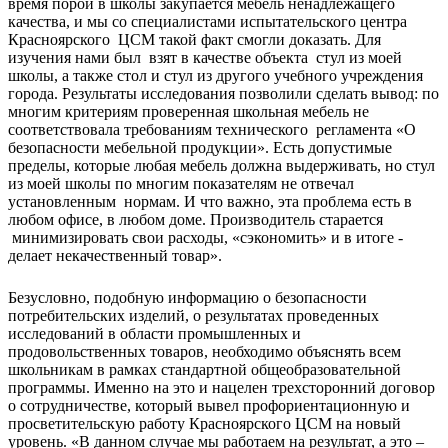
время порой в школы закупается мебель ненадлежащего
качества, и мы со специалистами испытательского центра
Красноярского ЦСМ такой факт смогли доказать. Для
изучения нами был взят в качестве объекта стул из моей
школы, а также стол и стул из другого учебного учреждения
города. Результаты исследования позволили сделать вывод: по
многим критериям проверенная школьная мебель не
соответствовала требованиям технического регламента «О
безопасности мебельной продукции». Есть допустимые
пределы, которые любая мебель должна выдерживать, но стул
из моей школы по многим показателям не отвечал
установленным нормам. И что важно, эта проблема есть в
любом офисе, в любом доме. Производитель старается
минимизировать свои расходы, «сэкономить» и в итоге -
делает некачественный товар».
Безусловно, подобную информацию о безопасности
потребительских изделий, о результатах проведенных
исследований в области промышленных и
продовольственных товаров, необходимо объяснять всем
школьникам в рамках стандартной общеобразовательной
программы. Именно на это и нацелен трехсторонний договор
о сотрудничестве, который вывел профориентационную и
просветительскую работу Красноярского ЦСМ на новый
уровень. «В данном случае мы работаем на результат, а это –