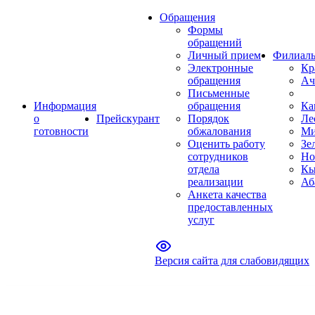
Обращения
Формы
обращений
Личный прием
Филиал
Электронные
Кр
обращения
Ач
Письменные
Информация
обращения
Ка
о
Прейскурант
Порядок
Ле
готовности
обжалования
Ми
Оценить работу
Зе
сотрудников
Но
отдела
Кы
реализации
Аб
Анкета качества
предоставленных
услуг
Версия сайта для слабовидящих