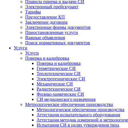
Правила приема и выдачи СИ
Электронный прейскурант
Тарифы
Предоставление КП
Заключение договора
Электронные формы документов
Приостановленные услуги
Важные объявления
Поиск нормативных документов
Услуги
Услуги
Поверка и калибровка
Поверка и калибровка
Геометрические СИ
Теплотехнические СИ
Электротехнические СИ
Механические СИ
Радиотехнические СИ
Физико-химические СИ
СИ медицинского назначения
Метрологическое обеспечение производства
Метрологическое обеспечение производства
Аттестация испытательного оборудования
Аттестация методик измерений и метрологиче
Испытания СИ в целях утверждения типа