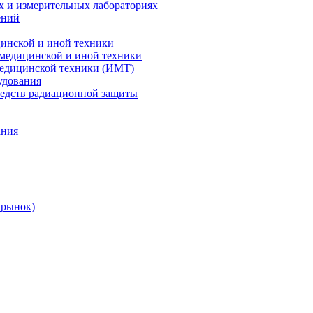
х и измерительных лабораториях
ений
цинской и иной техники
 медицинской и иной техники
 медицинской техники (ИМТ)
удования
редств радиационной защиты
ания
 рынок)