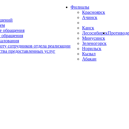
Филиалы
Красноярск
Ачинск
ащений
ем
Канск
е обращения
Лесосибирск
Противоде
 обращения
Минусинск
жалования
Зеленогорск
оту сотрудников отдела реализации
Норильск
ства предоставленных услуг
Кызыл
Абакан