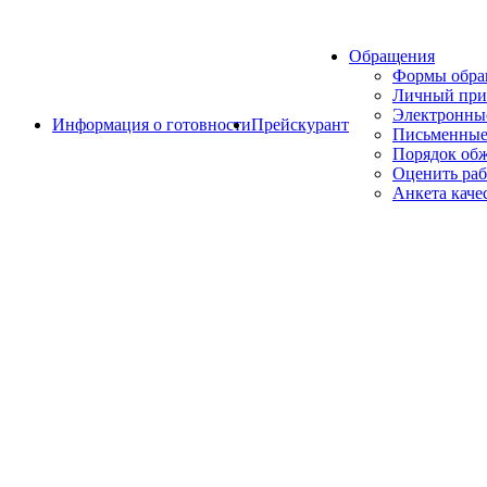
Обращения
Формы обр
Личный при
Электронны
Информация о готовности
Прейскурант
Письменные
Порядок об
Оценить раб
Анкета каче