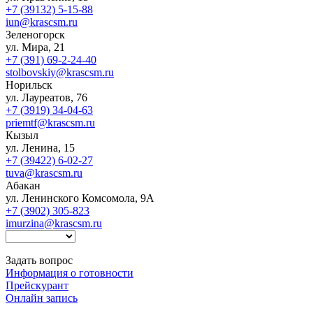
+7 (39132) 5-15-88
iun@krascsm.ru
Зеленогорск
ул. Мира, 21
+7 (391) 69-2-24-40
stolbovskiy@krascsm.ru
Норильск
ул. Лауреатов, 76
+7 (3919) 34-04-63
priemtf@krascsm.ru
Кызыл
ул. Ленина, 15
+7 (39422) 6-02-27
tuva@krascsm.ru
Абакан
ул. Ленинского Комсомола, 9А
+7 (3902) 305-823
imurzina@krascsm.ru
Задать вопрос
Информация о готовности
Прейскурант
Онлайн запись