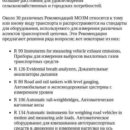
большие расстояния для удовлетворения
сельскохозяйственных и городских потребностей.
Около 30 различных Рекомендаций МОЗМ относятся к тому
или иному виду транспорта и распространяются на стандарты
для оборудования, используемого для измерения различных
аспектов транспортной цепочки. Эти Рекомендации
предлагают решения ряда вопросов; вот некоторые из них:
R 99 Instruments for measuring vehicle exhaust emissions,
Приборы для измерения выбросов выхлопных газов
транспортных средств
R 126 Evidential breath analyzers, Доказательные
анализаторы дыхания
R 80 Road and rail tankers with level gauging,
Автомобильные и железнодорожные цистерны с
измерением уровня
R 106 Automatic rail-weighbridges, Автоматические
вагонные весы
R 134 Automatic instruments for weighing road vehicles in
motion and measuring axle loads. Автоматическое
оборудование для взвешивания автотранспортных
средств в движении и измерения нагрузки на ось