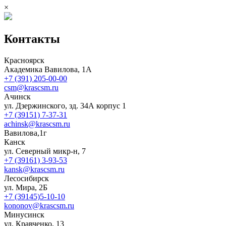
×
Контакты
Красноярск
Академика Вавилова, 1А
+7 (391) 205-00-00
csm@krascsm.ru
Ачинск
ул. Дзержинского, зд. 34А корпус 1
+7 (39151) 7-37-31
achinsk@krascsm.ru
Вавилова,1г
Канск
ул. Северный микр-н, 7
+7 (39161) 3-93-53
kansk@krascsm.ru
Лесосибирск
ул. Мира, 2Б
+7 (39145)5-10-10
kononov@krascsm.ru
Минусинск
ул. Кравченко, 13