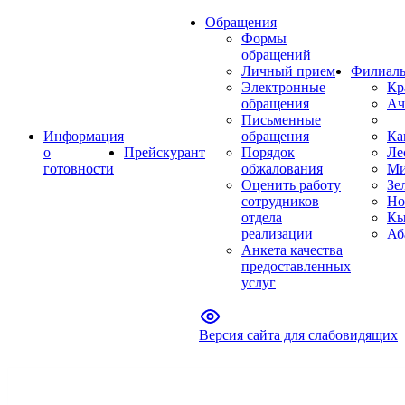
Обращения
Формы
обращений
Личный прием
Филиал
Электронные
Кр
обращения
Ач
Письменные
Информация
обращения
Ка
о
Прейскурант
Порядок
Ле
готовности
обжалования
Ми
Оценить работу
Зе
сотрудников
Но
отдела
Кы
реализации
Аб
Анкета качества
предоставленных
услуг
Версия сайта для слабовидящих