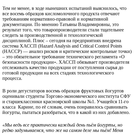
Тем не менее, в ходе нынешних испытаний выяснилось, что
все восемь образцов кисломолочного продукта отвечают
требованиям нормативно-правовой и нормативной
документации. По мнению Татьяны Владимировны, это
результат того, что товаропроизводители стали тщательнее
следить за производственной и технологической
дисциплиной. Плюс – сегодня на предприятиях внедрена
система ХАССП (Hazard Analysis and Critical Control Points
(HACCP) — анализ рисков и критические контрольные точки)
– это обязательное требование технического регламента «О
безопасности продукции». ХАССП обязывает производителя
отслеживать качество продукции от поступления сырья до
готовой продукции на всех стадиях технологического
процесса.
В роли дегустаторов восемь образцов фруктовых йогуртов
оценивали студенты Торгово-экономического института СФУ
и старшеклассники красноярской школы №1. Учащейся 11-го
класса Карине, по её словам, очень понравилось сравнивать
йогурты, пытаться разобраться, что в какой из них добавлено.
«Мы ведь все практически каждый день пьём йогурты, но
редко задумываемся, что же на самом деле мы пьём! Меня