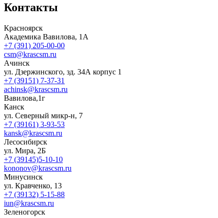
Контакты
Красноярск
Академика Вавилова, 1А
+7 (391) 205-00-00
csm@krascsm.ru
Ачинск
ул. Дзержинского, зд. 34А корпус 1
+7 (39151) 7-37-31
achinsk@krascsm.ru
Вавилова,1г
Канск
ул. Северный микр-н, 7
+7 (39161) 3-93-53
kansk@krascsm.ru
Лесосибирск
ул. Мира, 2Б
+7 (39145)5-10-10
kononov@krascsm.ru
Минусинск
ул. Кравченко, 13
+7 (39132) 5-15-88
iun@krascsm.ru
Зеленогорск