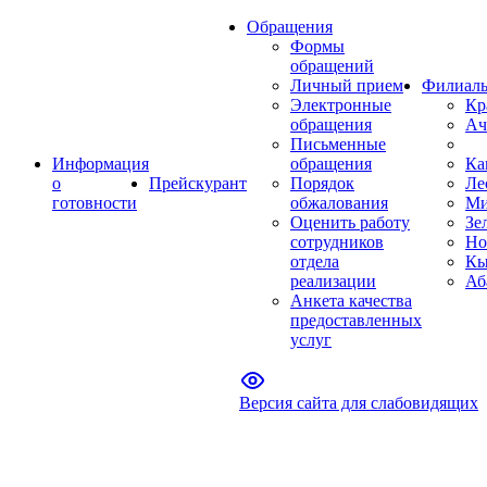
Обращения
Формы
обращений
Личный прием
Филиал
Электронные
Кр
обращения
Ач
Письменные
Информация
обращения
Ка
о
Прейскурант
Порядок
Ле
готовности
обжалования
Ми
Оценить работу
Зе
сотрудников
Но
отдела
Кы
реализации
Аб
Анкета качества
предоставленных
услуг
Версия сайта для слабовидящих