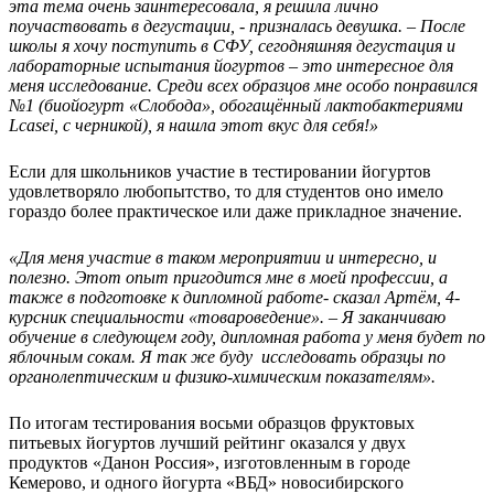
эта тема очень заинтересовала, я решила лично
поучаствовать в дегустации, - призналась девушка. – После
школы я хочу поступить в СФУ, сегодняшняя дегустация и
лабораторные испытания йогуртов – это интересное для
меня исследование. Среди всех образцов мне особо понравился
№1 (биойогурт «Слобода», обогащённый лактобактериями
Lcasei, с черникой), я нашла этот вкус для себя!»
Если для школьников участие в тестировании йогуртов
удовлетворяло любопытство, то для студентов оно имело
гораздо более практическое или даже прикладное значение.
«Для меня участие в таком мероприятии и интересно, и
полезно. Этот опыт пригодится мне в моей профессии, а
также в подготовке к дипломной работе- сказал Артём, 4-
курсник специальности «товароведение». – Я заканчиваю
обучение в следующем году, дипломная работа у меня будет по
яблочным сокам. Я так же буду исследовать образцы по
органолептическим и физико-химическим показателям».
По итогам тестирования восьми образцов фруктовых
питьевых йогуртов лучший рейтинг оказался у двух
продуктов «Данон Россия», изготовленным в городе
Кемерово, и одного йогурта «ВБД» новосибирского