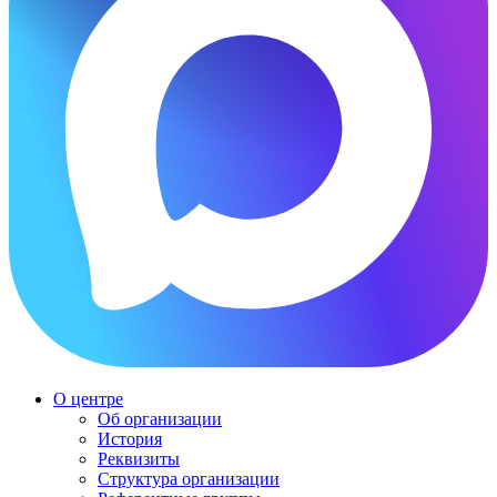
О центре
Об организации
История
Реквизиты
Структура организации