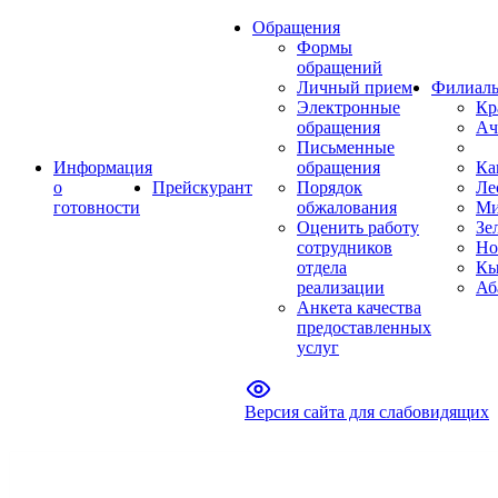
Обращения
Формы
обращений
Личный прием
Филиал
Электронные
Кр
обращения
Ач
Письменные
Информация
обращения
Ка
о
Прейскурант
Порядок
Ле
готовности
обжалования
Ми
Оценить работу
Зе
сотрудников
Но
отдела
Кы
реализации
Аб
Анкета качества
предоставленных
услуг
Версия сайта для слабовидящих