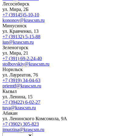
Лесосибирск
ул. Мира, 2Б
+7 (39145)5-10-10
kononov@krascsm.ru
Минусинск
ул. Кравченко, 13
+7 (39132) 5-15-88
iun@krascsm.ru
Зеленогорск
ул. Мира, 21
+7 (391) 69-2-24-40
stolbovskiy@krascsm.ru
Норильск
ул. Лауреатов, 76
+7 (3919) 34-04-63
priemtf@krascsm.ru
Кызыл
ул. Ленина, 15
+7 (39422) 6-02-27
tuva@krascsm.ru
Абакан
ул. Ленинского Комсомола, 9А
+7 (3902) 305-823
imurzina@krascsm.ru