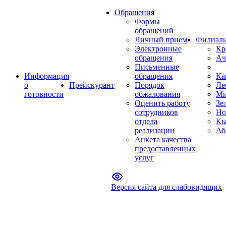
Обращения
Формы
обращений
Личный прием
Филиал
Электронные
Кр
обращения
Ач
Письменные
Информация
обращения
Ка
о
Прейскурант
Порядок
Ле
готовности
обжалования
Ми
Оценить работу
Зе
сотрудников
Но
отдела
Кы
реализации
Аб
Анкета качества
предоставленных
услуг
Версия сайта для слабовидящих