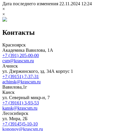
Дата последнего изменения 22.11.2024 12:24
×
×
Контакты
Красноярск
Академика Вавилова, 1А
+7 (391) 205-00-00
csm@krascsm.ru
Ачинск
ул. Дзержинского, зд. 34А корпус 1
+7 (39151) 7-37-31
achinsk@krascsm.ru
Вавилова,1г
Канск
ул. Северный микр-н, 7
+7 (39161) 3-93-53
kansk@krascsm.ru
Лесосибирск
ул. Мира, 2Б
+7 (39145)5-10-10
kononov@krascsm.ru