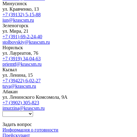
Минусинск
ул. Кравченко, 13
+7 (39132) 5-15-88
iun@krascsm.ru
Зеленогорск
ул. Мира, 21
+7 (391) 69-2-24-40
stolbovskiy@krascsm.ru
Норильск
ул. Лауреатов, 76
+7 (3919) 34-04-63
priemtf@krascsm.ru
Кызыл
ул. Ленина, 15
+7 (39422) 6-02-27
tuva@krascsm.ru
Абакан
ул. Ленинского Комсомола, 9А
+7 (3902) 305-823
imurzina@krascsm.ru
Задать вопрос
Информация о готовности
Прейскурант