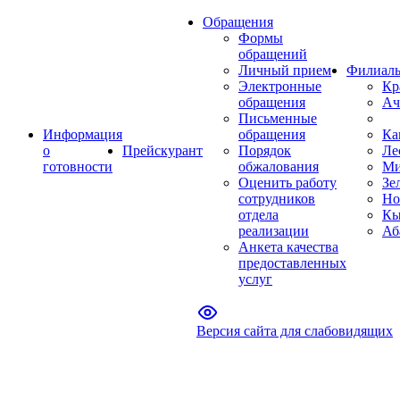
Обращения
Формы
обращений
Личный прием
Филиал
Электронные
Кр
обращения
Ач
Письменные
Информация
обращения
Ка
о
Прейскурант
Порядок
Ле
готовности
обжалования
Ми
Оценить работу
Зе
сотрудников
Но
отдела
Кы
реализации
Аб
Анкета качества
предоставленных
услуг
Версия сайта для слабовидящих