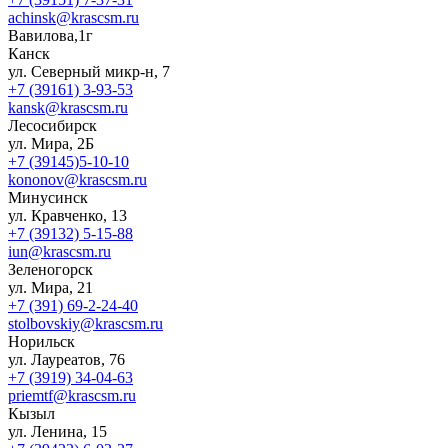
achinsk@krascsm.ru
Вавилова,1г
Канск
ул. Северный микр-н, 7
+7 (39161) 3-93-53
kansk@krascsm.ru
Лесосибирск
ул. Мира, 2Б
+7 (39145)5-10-10
kononov@krascsm.ru
Минусинск
ул. Кравченко, 13
+7 (39132) 5-15-88
iun@krascsm.ru
Зеленогорск
ул. Мира, 21
+7 (391) 69-2-24-40
stolbovskiy@krascsm.ru
Норильск
ул. Лауреатов, 76
+7 (3919) 34-04-63
priemtf@krascsm.ru
Кызыл
ул. Ленина, 15