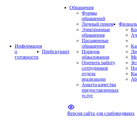
Обращения
Формы
обращений
Личный прием
Филиал
Электронные
Кр
обращения
Ач
Письменные
Информация
обращения
Ка
о
Прейскурант
Порядок
Ле
готовности
обжалования
Ми
Оценить работу
Зе
сотрудников
Но
отдела
Кы
реализации
Аб
Анкета качества
предоставленных
услуг
Версия сайта для слабовидящих