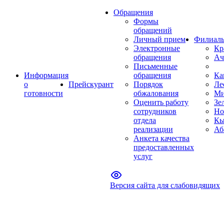
Обращения
Формы
обращений
Личный прием
Филиал
Электронные
Кр
обращения
Ач
Письменные
Информация
обращения
Ка
о
Прейскурант
Порядок
Ле
готовности
обжалования
Ми
Оценить работу
Зе
сотрудников
Но
отдела
Кы
реализации
Аб
Анкета качества
предоставленных
услуг
Версия сайта для слабовидящих