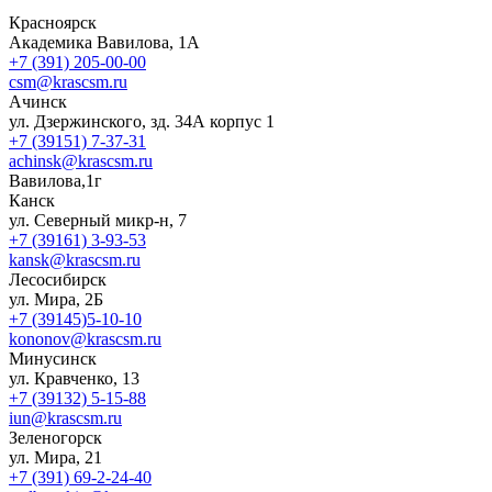
Красноярск
Академика Вавилова, 1А
+7 (391) 205-00-00
csm@krascsm.ru
Ачинск
ул. Дзержинского, зд. 34А корпус 1
+7 (39151) 7-37-31
achinsk@krascsm.ru
Вавилова,1г
Канск
ул. Северный микр-н, 7
+7 (39161) 3-93-53
kansk@krascsm.ru
Лесосибирск
ул. Мира, 2Б
+7 (39145)5-10-10
kononov@krascsm.ru
Минусинск
ул. Кравченко, 13
+7 (39132) 5-15-88
iun@krascsm.ru
Зеленогорск
ул. Мира, 21
+7 (391) 69-2-24-40