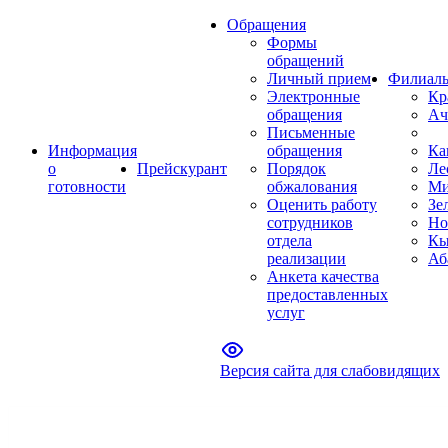
Обращения
Формы
обращений
Личный прием
Филиал
Электронные
Кр
обращения
Ач
Письменные
Информация
обращения
Ка
о
Прейскурант
Порядок
Ле
готовности
обжалования
Ми
Оценить работу
Зе
сотрудников
Но
отдела
Кы
реализации
Аб
Анкета качества
предоставленных
услуг
Версия сайта для слабовидящих