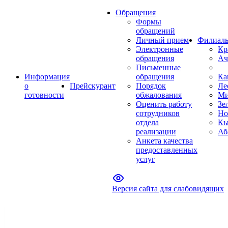
Обращения
Формы
обращений
Личный прием
Филиал
Электронные
Кр
обращения
Ач
Письменные
Информация
обращения
Ка
о
Прейскурант
Порядок
Ле
готовности
обжалования
Ми
Оценить работу
Зе
сотрудников
Но
отдела
Кы
реализации
Аб
Анкета качества
предоставленных
услуг
Версия сайта для слабовидящих