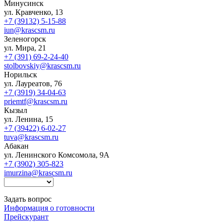
Минусинск
ул. Кравченко, 13
+7 (39132) 5-15-88
iun@krascsm.ru
Зеленогорск
ул. Мира, 21
+7 (391) 69-2-24-40
stolbovskiy@krascsm.ru
Норильск
ул. Лауреатов, 76
+7 (3919) 34-04-63
priemtf@krascsm.ru
Кызыл
ул. Ленина, 15
+7 (39422) 6-02-27
tuva@krascsm.ru
Абакан
ул. Ленинского Комсомола, 9А
+7 (3902) 305-823
imurzina@krascsm.ru
Задать вопрос
Информация о готовности
Прейскурант